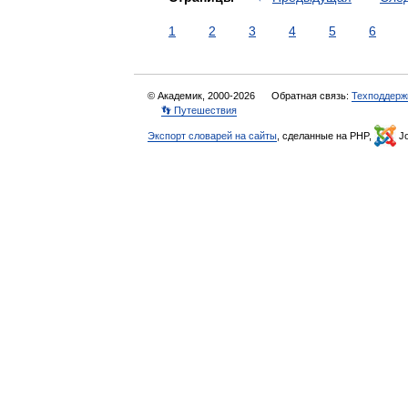
1
2
3
4
5
6
© Академик, 2000-2026
Обратная связь:
Техподдерж
👣 Путешествия
Экспорт словарей на сайты
, сделанные на PHP,
Jo