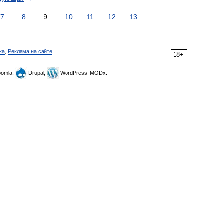
7
8
9
10
11
12
13
ка
,
Реклама на сайте
18+
omla,
Drupal,
WordPress, MODx.