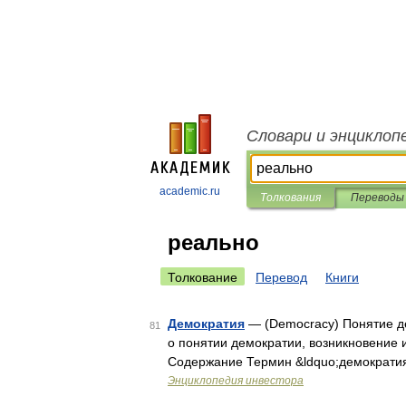
Словари и энциклоп
academic.ru
Толкования
Переводы
реально
Толкование
Перевод
Книги
Демократия
— (Democracy) Понятие д
81
о понятии демократии, возникновение
Содержание Термин &ldquo;демократия
Энциклопедия инвестора