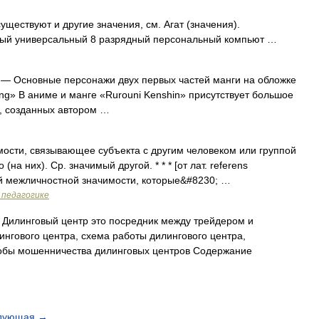
уществуют и другие значения, см. Агат (значения).
ный универсальный 8 разрядный персональный компьют …
— Основные персонажи двух первых частей манги на обложке
ing» В аниме и манге «Rurouni Kenshin» присутствует большое
, созданных автором …
ости, связывающее субъекта с другим человеком или группой
на них). Ср. значимый другой. * * * [от лат. referens
й межличностной значимости, которые&#8230; …
 педагогике
) Дилинговый центр это посредник между трейдером и
нгового центра, схема работы дилингового центра,
собы мошенничества дилинговых центров Содержание
дующая
→