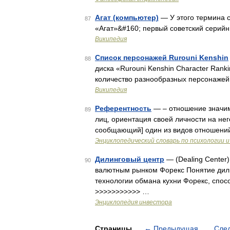
Агат (компьютер)
— У этого термина с
87
«Агат»&#160; первый советский серий
Википедия
Список персонажей Rurouni Kenshin
88
диска «Rurouni Kenshin Character Rank
количество разнообразных персонажей
Википедия
Референтность
— – отношение значим
89
лиц, ориентация своей личности на него (
сообщающий] один из видов отношени
Энциклопедический словарь по психологии и
Дилинговый центр
— (Dealing Center
90
валютным рынком Форекс Понятие дили
технологии обмана кухни Форекс, спо
>>>>>>>>>>> …
Энциклопедия инвестора
Страницы
←
Предыдущая
Сле