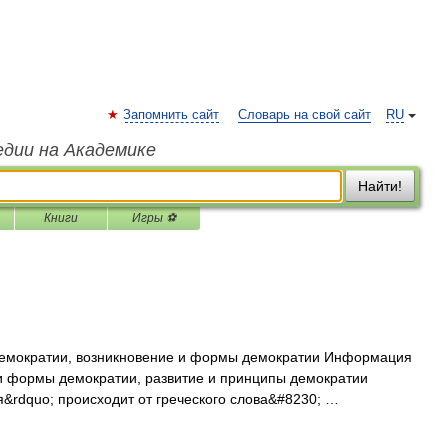
Запомнить сайт
Словарь на свой сайт
RU
едии на Академике
Найти!
Книги
Игры ⚽
емократии, возникновение и формы демократии Информация
 и формы демократии, развитие и принципы демократии
&rdquo; происходит от греческого слова&#8230; …