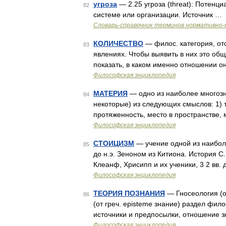
угроза
— 2.25 угроза (threat): Потенц
82
системе или организации. Источник …
Словарь-справочник терминов нормативно-
КОЛИЧЕСТВО
— филос. категория, о
83
явлениях. Чтобы выявить в них это общ
показать, в каком именно отношении о
Философская энциклопедия
МАТЕРИЯ
— одно из наиболее многозн
84
некоторые) из следующих смыслов: 1)
протяженность, место в пространстве,
Философская энциклопедия
СТОИЦИЗМ
— учение одной из наиболе
85
до н.э. Зеноном из Китиона. История С
Клеанф, Хрисипп и их ученики, 3 2 вв. 
Философская энциклопедия
ТЕОРИЯ ПОЗНАНИЯ
— Гносеология (от
86
(от греч. episteme знание) раздел фи
источники и предпосылки, отношение з
Философская энциклопедия