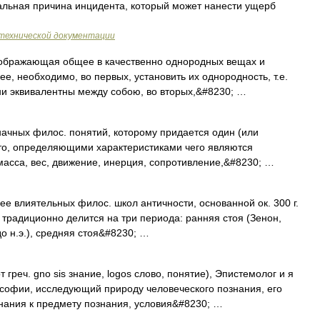
иальная причина инцидента, который может нанести ущерб
технической документации
тображающая общее в качественно однородных вещах и
ее, необходимо, во первых, установить их однородность, т.е.
ни эквивалентны между собою, во вторых,&#8230; …
ачных филос. понятий, которому придается один (или
 то, определяющими характеристиками чего являются
 масса, вес, движение, инерция, сопротивление,&#8230; …
е влиятельных филос. школ античности, основанной ок. 300 г.
. традиционно делится на три периода: ранняя стоя (Зенон,
до н.э.), средняя стоя&#8230; …
 греч. gno sis знание, logos слово, понятие), Эпистемолог и я
лософии, исследующий природу человеческого познания, его
нания к предмету познания, условия&#8230; …